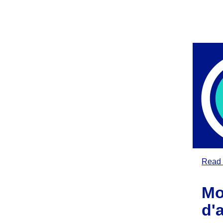
Read 
Mo
d'