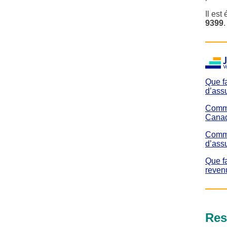
Il es
9399
.
Que f
d’ass
Comme
Cana
Comme
d’assu
Que fa
reven
Res