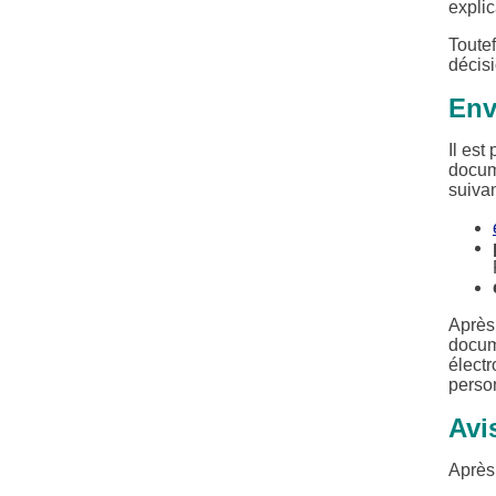
explic
Toute
décisi
Env
Il est
docum
suivan
Après
docume
électr
perso
Avi
Après 