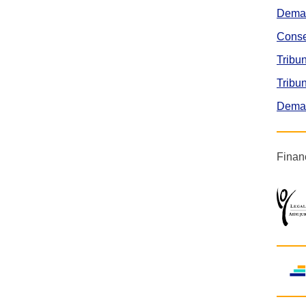
Deman
Conse
Tribun
Tribun
Deman
Finan