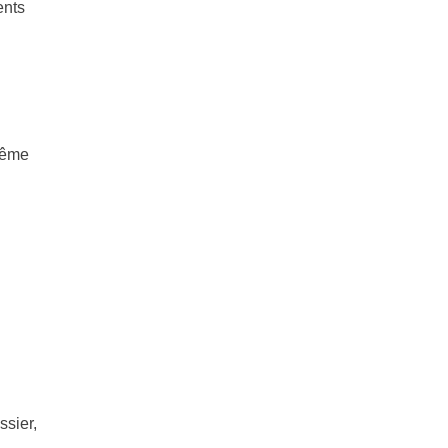
ents
même
ssier,