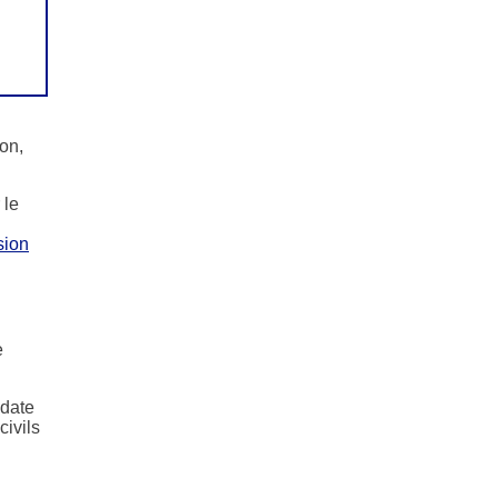
on,
 le
sion
e
 date
civils