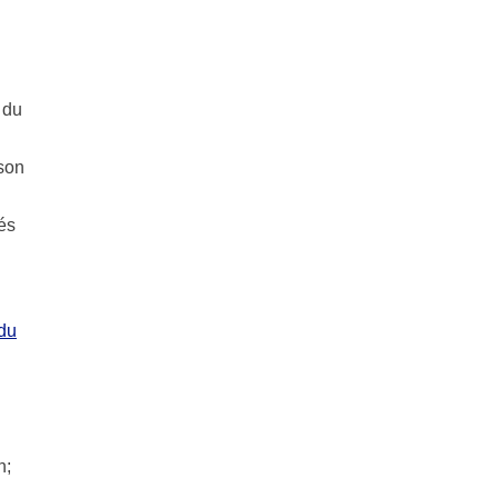
 du
 son
és
du
n;