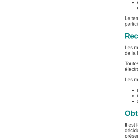
Le ter
partic
Rec
Les m
de la 
Toutes
électr
Les m
Obt
Il es
décide
présen