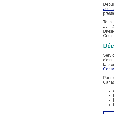
Depuis
assur
prest
Tous 
avril 
Divisi
Ces d
Déc
Servi
d'ass
la pr
Cana
Par e
Canad