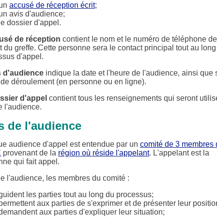
un
accusé de réception écrit
;
un avis d'audience;
le dossier d'appel.
usé de réception
contient le nom et le numéro de téléphone de
t du greffe. Cette personne sera le contact principal tout au long
ssus d'appel.
s d'audience
indique la date et l'heure de l'audience, ainsi que
de déroulement (en personne ou en ligne).
ssier d'appel
contient tous les renseignements qui seront utilis
e l'audience.
s de l'audience
e audience d'appel est entendue par un
comité de 3 membres 
E
provenant de la
région où réside l'appelant
. L'appelant est la
ne qui fait appel.
de l'audience, les membres du comité :
guident les parties tout au long du processus;
permettent aux parties de s'exprimer et de présenter leur positio
demandent aux parties d'expliquer leur situation;