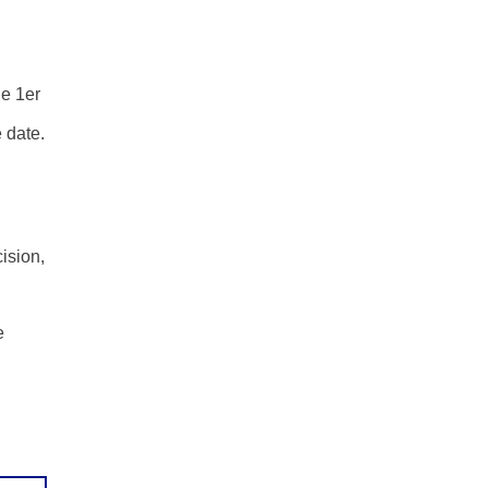
le 1er
 date.
ision,
e