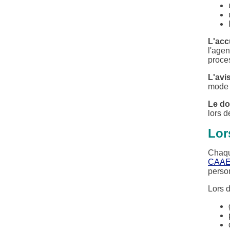
L'acc
l'agen
proce
L'avi
mode 
Le do
lors d
Lor
Chaqu
CAA
person
Lors 