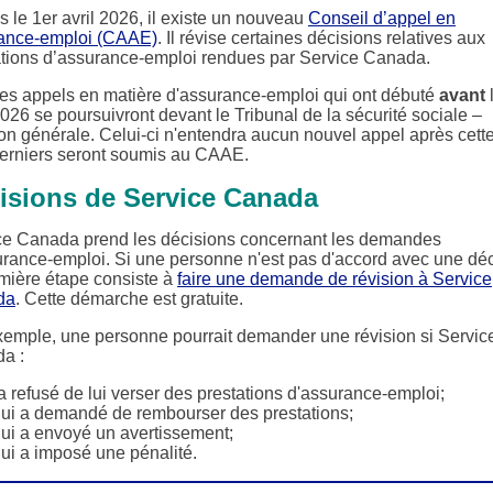
 le 1er avril 2026, il existe un nouveau
Conseil d’appel en
ance-emploi (CAAE)
. Il révise certaines décisions relatives aux
ations d’assurance-emploi rendues par Service Canada.
les appels en matière d'assurance-emploi qui ont débuté
avant
2026 se poursuivront devant le Tribunal de la sécurité sociale –
on générale. Celui-ci n'entendra aucun nouvel appel après cette
erniers seront soumis au CAAE.
isions de Service Canada
ce Canada prend les décisions concernant les demandes
urance-emploi. Si une personne n'est pas d'accord avec une déc
emière étape consiste à
faire une demande de révision à Service
da
. Cette démarche est gratuite.
xemple, une personne pourrait demander une révision si Servic
a :
a refusé de lui verser des prestations d'assurance-emploi;
lui a demandé de rembourser des prestations;
lui a envoyé un avertissement;
lui a imposé une pénalité.