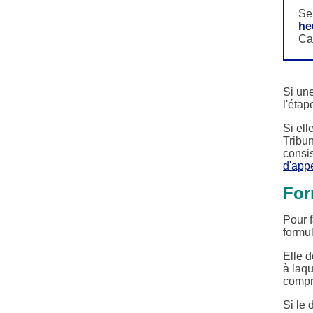
Se
he
Ca
Si une
l'étap
Si ell
Tribun
consi
d'app
For
Pour f
formul
Elle d
à laqu
compr
Si le 